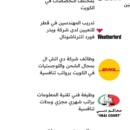
بمختلف التخصصات في
ين
الكويت
تدريب المهندسين في قطر
للتعيين لدى شركة ويذر
فورد انترناشونال
وظائف شركة دي اتش ال
بمجال الشحن واللوجستيات
في الكويت برواتب تنافسية
وظيفة فني تقنية المعلومات
براتب شهري مجزي وبدلات
تنافسية