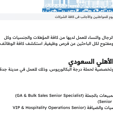
م للمواطنين والأجانب فى كافة الشركات
الرجال والنساء للعمل لديها من كافة المؤهلات والجنسيات وكل
ومفتوح لكل الباحثين عن فرص وظيفية, استكشف كافة الوظائف
الأهلي السعودي
 توافر (5) وظائف إدارية وتخصصية لحملة درجة البكالوريوس، وذلك للعمل في مدينة جدة،
3- وظيفة أخصائي أول في عمليات كبار الشخصيات والضيافة (VIP & Hospitality Operations Senior