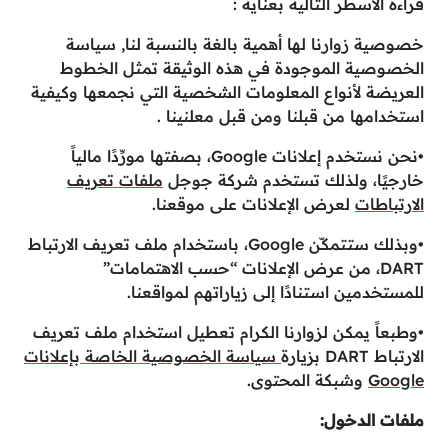
قراءة الأسطر التالية بعناية :
خصوصية زوارنا لها أهمية بالغة بالنسبة لنا, سياسة
الخصوصية الموجودة في هذه الوثيقة تمثل الخطوط
العريضة لأنواع المعلومات الشخصية التي نجمعها وكيفية
استخدامها من قبلنا ومن قبل معلنينا .
•نحن نستخدم إعلانات Google، بصفتها مورِّدًا مالياً
خارجيًا، ولذلك تستخدم شركة جوجل
ملفات تعريف
الارتباطات
لعرض الإعلانات على موقعنا.
•وبذلك ستتمكّن Google، باستخدام ملف تعريف الارتباط
DART، من عرض الإعلانات “حسب الاهتمامات”
للمستخدمين استنادًا إلى زياراتهم لمواقعنا.
•وطبعاً يمكن لزوارنا الكرام تعطيل استخدام ملف تعريف
الارتباط DART بزيارة
سياسة الخصوصية الخاصة بإعلانات
Google
وشبكة المحتوى.
ملفات الدخول: