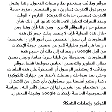
موقع وظائف يستخدم نظام ملفات الدخول. وهذا يشمل
بروتوكول الانترنت (عناوين ، نوع المتصفح ، مزود خدمة
الانترنت (مقدمي خدمات الانترنت) ، التاريخ / الوقت ،
وعدد النقرات لتحليل الاتجاهات).شأنها في ذلك شأن
معظم خوادم المواقع الأخرى ، ومن هنا فإن وهنا ومن
خلال هذه العملية فإنه لا يقصد بذلك جمع كل هذه
المعلومات في سبيل التلصص على أمور الزوار الشخصية
، وإنما هي أمور تحليلية لأغراض تحسين جودة الإعلانات
من قبل Google ، ويضاف إلى ذلك أن جميع هذه
المعلومات المحفوظة من قبلنا سرية تماما، وتبقى ضمن
نطاق التطوير والتحسين الخاص بموقعنا فقط .موقع
وظائف لا يستطيع الوصول أو السيطرة على هذه الملفات،
وحتى بعد سماحك وتفعيلك لأخذها من جهازك (الكوكيز)
، كما ونعتبر أنفسنا غير مسؤولين بأي شكل من الأشكال
عن الاستخدام غير الشرعي لها إن حصل لاقدر الله . سياسة
الخصوصية الخاصة بإعلانات Google وشبكة المحتوى.
الكوكيز وإعدادات الشبكة: