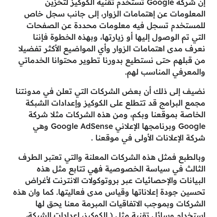
إن شركة Google تستخدم تقنية الكوكيز لتخزين
المعلومات عن إهتمامات الزوار، إلى جانب سجل خاص
للمستخدم تسجل فيه معلومات محددة عن الصفحات
التي تم الوصول إليها أو زيارتها، وبهذه الخطوة فإننا
نعرف مدى اهتمامات الزوار وأي المواضيع الأكثر تفضيلا
من قبلهم حتى نستطيع بدورنا تطوير محتوانا الخدماتي
والمعرفي المناسب لهم.
نضيف إلى ذلك أن بعض الشركات التي تعلن في مدونتنا
مجمع البرامج قد تتطلع على الكوكيز وإعدادات الشبكة
الخاصة بموقعنا وبكم، ومن هذه الشركات مثلا شركة
Google وبرنامجها الإعلاني Google AdSense وهي
شركة الإعلانات الأولى في موقعنا .
وبالطبع فمثل هذه الشركات المعلنة والتي تعتبر الطرف
الثالث في سياسة الخصوصية فهي تتابع مثل هذه
البيانات والإحصائيات عبر بروتوكولات الانترنت لأغراض
تحسين جودة إعلاناتها وقياس مدى فعاليتها. كما وان هذه
الشركات وبموجب الاتفاقيات المبرمة معنا يحق لها
استخدام وسائل تقنية مثل ( الكوكيز، إعدادات الشبكة،