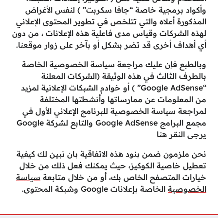
وأكواد برمجية خاصة “جافا سكربت” ) لنفس الأغراض
المذكورة أعلاه والتي تتلخص في تطوير المحتوى الإعلاني
لهذه الشركات وقياس مدى فاعلية هذه الإعلانات ، من دون
أي أهداف أخرى قد تضر بشكل أو بآخر على زوار موقعنا.
وبالطبع فإن عليك مراجعة سياسة الخصوصية الخاصة
بالطرف الثالث في هذه الوثيقة (الشركات المعلنة
“Google AdSense” ) أو خوادم الشبكات الإعلانية لمزيد
من المعلومات عن ممارساتها وأنشطتها المختلفة
لمراجعة سياسة الخصوصية للبرنامج الإعلاني الأول في
مجمع البرامج Google AdSense والتابع لشركة Google
يرجى النقر
هنا
نحن ملزمون ضمن بنود هذه الاتفاقية بان نبين لك كيفية
تعطيل خاصية الكوكيز، حيث يمكنك فعل ذلك من خلال
خيارات المتصفح الخاص بك، أو من خلال متابعة
سياسة
الخصوصية
الخاصة بإعلانات Google وشبكة المحتوى.