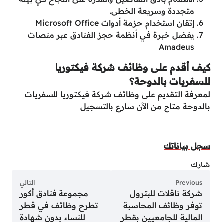
متجددة وسريعة الخطى.
إتقان استخدام حزمة أدوات Microsoft Office
يفضل خبرة في أنظمة حجز الفنادق عبر منصات
Amadeus
كيف أقدم على وظائف شركة فيكتوريا
للسفريات بالدوحة؟
لمعرفة التقديم على وظائف شركة فيكتوريا للسفريات
بالدوحة متاح من الآن سارع بالتسجيل
سجل بياناتك
شارك
Previous
التالي
شركة ناقلات للبترول
مجموعة فنادق أكور
توفر وظائف المحاسبة
تطرح وظائف في قطر
المالية للجامعيين بقطر
للنساء بدون شهادة