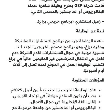
قامت شركة GEP بطرح وظيفة شاغرة لحملة
البكالوريوس أو الماجستير بالمسمى التالي:
– زميل استشاري (برنامج خريجي براغ).
نبذة عن الوظيفة
– هذه الوظيفة جزء من برنامج الاستشارات المشتركة
ومقره براغ، وهو برنامج مصمم للخريجين الجدد لبدء
مسيرة مهنية في مجال الاستشارات، تقدم الشركة دعم
كامل في الانتقال للمرشحين غير المقيمين حالياً في براغ،
تتطلب الوظيفة العمل في الموقع لمدة تصل إلى ثلاث
أيام أسبوعيًا.
المؤهلات المطلوبة
هذه الوظيفة للخريجين الجدد بدءاً من أبريل 2025م.
يجب أن يكون المتقدم مواطناً في الإتحاد الأوروبي.
إتقان اللغة الإنجليزية في مجال الأعمال.
البكالوريوس أو الماجستير من جامعة مرموقة مع