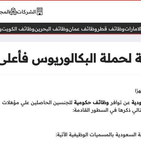
الشركات
المجا
امارات
وظائف قطر
وظائف عمان
وظائف البحرين
وظائف الكويت
و
 لحملة البكالوريوس فأعلى
ودية
عن توافر
وظائف حكومية
للجنسين الحاصلين علي مؤهلات
الي ذكرها في السطور القادمة:
 السعودية بالمسميات الوظيفية الآتية: