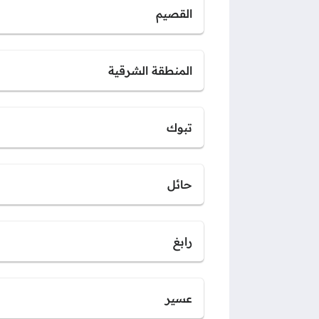
القصيم
المنطقة الشرقية
تبوك
حائل
رابغ
عسير