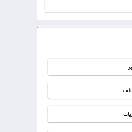
ر
ائف
يات