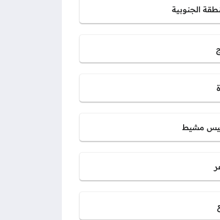
نطقة الجنوبية
ج
س مشيط
ر