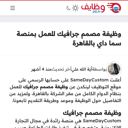
وظيفة مصمم جرافيك للعمل بمنصة
سما داي بالقاهرة
بواسطة
آية الله علي
آخر تحديث
منذ 4 أشهر
أعلنت SameDayCustom على حسابها الرسمي على
موقع التوظيف لينكدن عن
وظيفة مصمم جرافيك
للعمل
بنظام الدوام الكامل من مقر الشركة بالقاهرة، ولمزيد من
التفاصيل حول الوظيفة وموعد وطريقة التقديم تابعونا.
وظيفة مصمم جرافيك
SameDayCustom هي منصة رائدة في مجال التجارة
الإلكترونية، متخصصة في تنفيذ طلبات الطباعة حسب