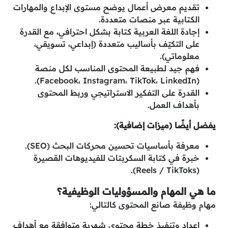
تقديم معرض أعمال يوضح مستوى الإبداع والمهارات
الكتابية عبر منصات متعددة.
إجادة اللغة العربية كتابة بشكل احترافي، مع القدرة
على التكيّف بأساليب متعددة (إبداعي، تسويقي،
معلوماتي).
فهم جيد لطبيعة المحتوى المناسب لكل منصة
(Facebook، Instagram، TikTok، LinkedIn).
القدرة على التفكير الاستراتيجي وربط المحتوى
بأهداف العمل.
يفضل أيضًا (ميزات إضافية):
معرفة بأساسيات تحسين محركات البحث (SEO).
خبرة في كتابة السكربتات للفيديوهات القصيرة
(Reels / TikToks).
ما هي المهام والمسؤوليات الوظيفية؟
مهام وظيفة صانع المحتوى كالتالي:
إعداد وتنفيذ خطة محتوى شهرية متوافقة مع أهداف