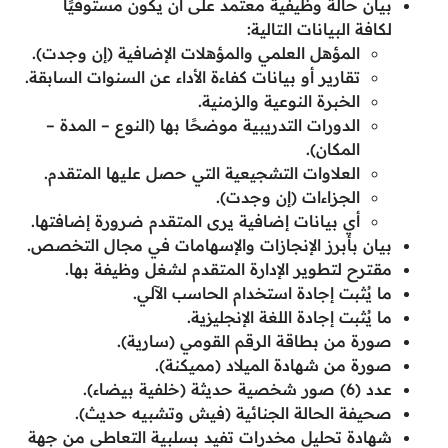
بيان حالة وظيفية معتمد على أن يكون مستوفيًا
لكافة البيانات التالية:
المؤهل العلمي والمؤهلات الإضافية (إن وجدت).
تقارير أو بيانات كفاءة الأداء عن السنوات السابقة.
الخبرة النوعية والزمنية.
الدورات التدريبية موضحًا بها (النوع – المدة –
المكان).
العلاوات التشجيعية التي حصل عليها المتقدم.
الجزاءات (إن وجدت).
أي بيانات إضافية يرى المتقدم ضرورة إضافتها.
بيان بأبرز الإنجازات والإسهامات في مجال التخصص.
مقترح لتطوير الإدارة المتقدم لشغل وظيفة بها.
ما يُثبت إجادة استخدام الحاسب الآلي.
ما يُثبت إجادة اللغة الإنجليزية.
صورة من بطاقة الرقم القومي (سارية).
صورة من شهادة الميلاد (مميكنة).
عدد (6) صور شخصية حديثة (خلفية بيضاء).
صحيفة الحالة الجنائية (فيش وتشبيه حديث).
شهادة تحليل مخدرات تفيد بسلبية التعاطي من جهة