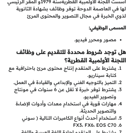
أسست اللجنة الأولمبية القطريةسنة 1979و المقر الرئيسي
لها في العاصمة الدوحة توفر وظائف بشهادة الثانوية
لذوي الخبرة في مجال التصوير والمحتوى المرئ
المسمى الوظيفي:
مصور ومحرر فيديو.
هل توجد شروط محددة للتقديم على وظائف
اللجنة الأولمبية القطرية؟
يشترط على المتقدم إنتاج محتوى مرئ باحترافية مع
كتابة سيناريو.
التميز بالتوجيه الفني والإبداعي والقيادة في العمل.
يشترط توفر خبرة لا تقل عن 6 سنوات في مونتاج
وتصوير الفيديو.
مهارات قوية في استخدام معدات وأدوات الإضاءة
والتصوير الحديثة.
استخدام أحدث أنواع الكاميرات التالية ( سوني
FX3، FX6، EOS C70
يشترط على المتقدم إجادة اللغة العربية واللغة