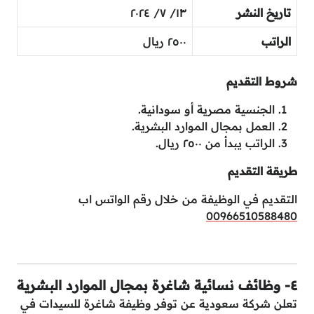
تاريخ النشر
١٣/ ٧/ ٢٠٢٤
الراتب
٢٥٠٠ ريال
شروط التقديم
الجنسية مصرية أو سودانية.
العمل بمجال الموارد البشرية.
الراتب يبدأ من ٢٥٠٠ ريال.
طريقة التقديم
التقديم في الوظيفة من خلال رقم الواتس اب
00966510588480
٤- وظائف نسائية شاغرة بمجال الموارد البشرية
تعلن شركة سعودية عن توفر وظيفة شاغرة للسيدات في