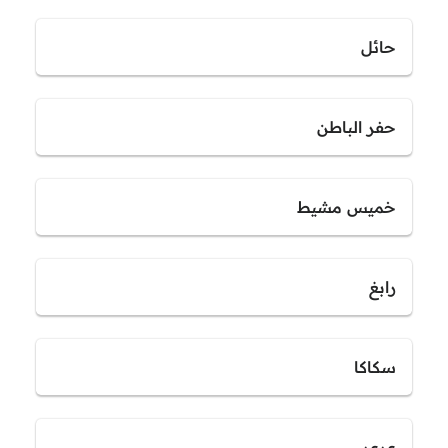
حائل
حفر الباطن
خميس مشيط
رابغ
سكاكا
عرعر