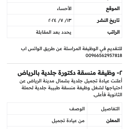
الموقع
الأحساء
تاريخ النشر
١٣/ ٧/ ٢٠٢٤
الراتب
يحدد بعد المقابلة
للتقديم في الوظيفة المراسلة عن طريق الواتس اب
00966562957818
٢- وظيفة منسقة دكتورة جلدية بالرياض
أعلنت عيادة تجميل جلدية بشمال مدينة الرياض عن
احتياجها لشغل وظيفة منسقة طبيبة جلدية لحملة
الثانوية فأعلى.
التفاصيل
الوصف
المعلن
من عيادة تجميل