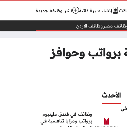
لات
إنشاء سيرة ذاتية
نشر وظيفة جديدة
ظائف مصر
وظائف الاردن
برواتب وحوافز
الأحدث
في
وظائف في فندق ملينيوم
برواتب ومزايا تنافسية في