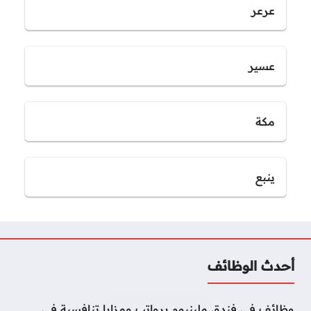
عرعر
عسير
مكة
ينبع
أحدث الوظائف
وظائف في فندق ملينيوم برواتب ومزايا تنافسية في