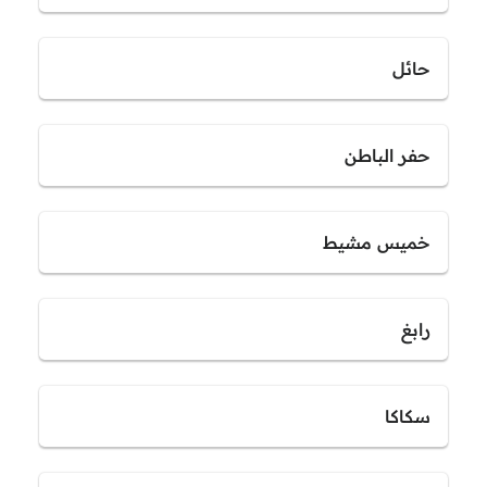
حائل
حفر الباطن
خميس مشيط
رابغ
سكاكا