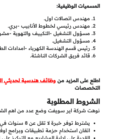
المسميات الوظيفية:
مهندس اتصالات اول.
مهندس رئيسي لخطوط الأنابيب -بري.
مسؤول التشغيل -التكييف والتهوية -مشر
مسؤول التشغيل.
رئيس قسم الهندسة الكهرباء -امدادات الطا
قائد فريق الشركات الناشئة.
اطلع على المزيد من
وظائف هندسية لحديثي ال
التخصصات
الشروط المطلوبة
نوهت شركة اير سويفت وضع عدد من اهم الشرو
يشترط توفر خبرة لا تقل عن 8 سنوات في مجال تطوير المشاريع منها 3 سنوات في عمليات الغاز.
اتقان استخدام حزمة تطبيقات وبرامج او
القدرة على ادارة المشاريع مع التركيز على ا