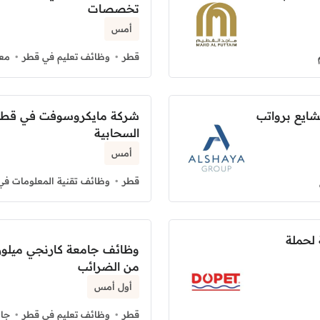
تخصصات
أمس
قطر
وظائف تعليم في قطر
معه
شايع برواتب
شركة مايكروسوفت في قطر 
السحابية
أمس
قطر
وظائف تقنية المعلومات في
 لحملة
وظائف جامعة كارنجي ميلون
من الضرائب
أول أمس
قطر
وظائف تعليم في قطر
جام