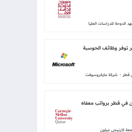
د الدوحة للدراسات العليا
توفر وظائف الحوسبة
 قطر
شركة مايكروسوفت
 في قطر برواتب معفاه
عة كارنيجي ميلون