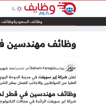
وظائف السعودية
وظائف ال
وظائف مهندسين في
بواسطة
Seham Fareg
آخر تحديث
منذ شهري
تعلن
شركة إير سويفت
في مدينة الدوحة اليوم
العليا من المواطنين والاجانب للعمل بمقر الشرك
وظائف مهندسين في قطر لد
شركة اير سويفت الرائدة في مجالات التكنولو