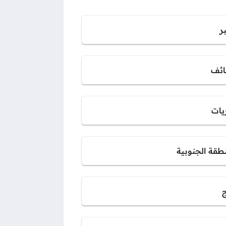
ر
ائف
يات
نطقة الجنوبية
ج