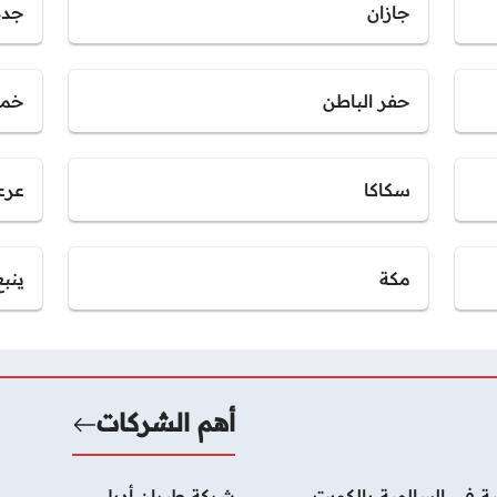
جازان
جدة
حفر الباطن
خمي
سكاكا
عرع
مكة
ينبع
أهم الشركات
ة في السالمية بالكويت
شركة طيران أديل