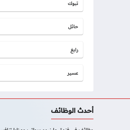
تبوك
حائل
رابغ
عسير
أحدث الوظائف
وظائف في فندق ملينيوم برواتب ومزايا تنافسي