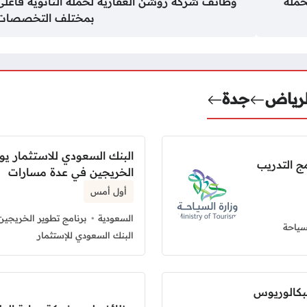
حملة
وظائف شركة روشن العقارية لحملة الثانوية فأعلى
بمختلف التخصصات
لرياض
جدة
البنك السعودي للاستثمار يو
ج التدريب
الخريجين في عدة مسارات
أول أمس
السعودية
برنامج تطوير الخريجين
سياحة
البنك السعودي للإستثمار
بكالوريوس