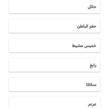
حائل
حفر الباطن
خميس مشيط
رابغ
سكاكا
عرعر