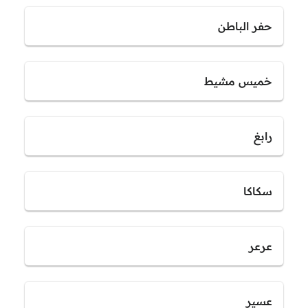
حفر الباطن
خميس مشيط
رابغ
سكاكا
عرعر
عسير