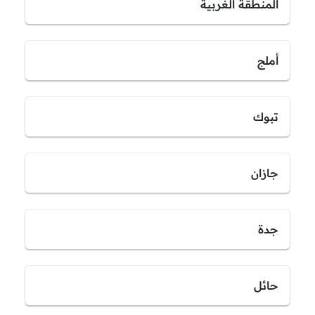
المنطقة الغربية
أملج
تبوك
جازان
جدة
حائل