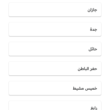
جازان
جدة
حائل
حفر الباطن
خميس مشيط
رابغ