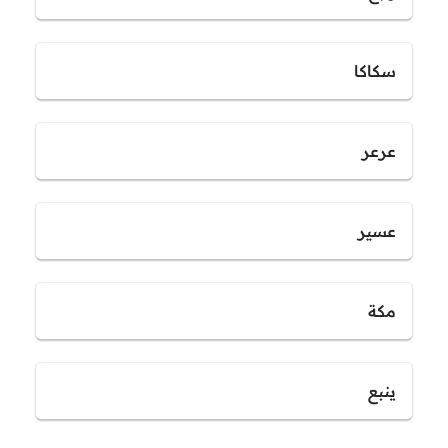
سكاكا
عرعر
عسير
مكة
ينبع