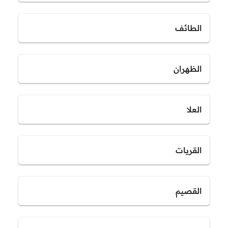
الطائف
الظهران
العلا
القريات
القصيم