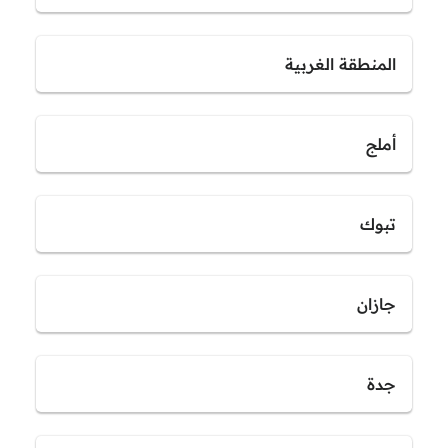
المنطقة الغربية
أملج
تبوك
جازان
جدة