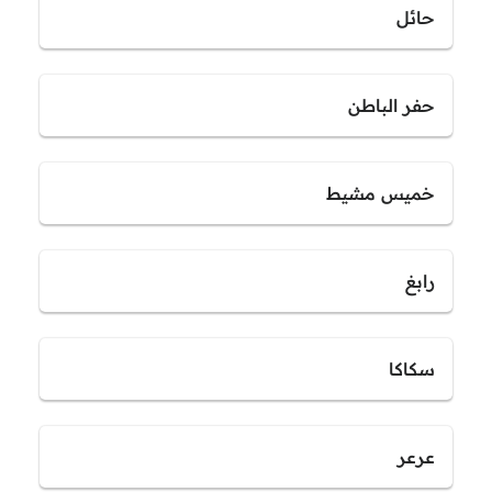
حائل
حفر الباطن
خميس مشيط
رابغ
سكاكا
عرعر