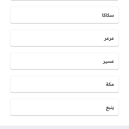
سكاكا
عرعر
عسير
مكة
ينبع