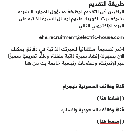
طريقة التقديم
الراغبين في التقديم لوظيفة مسؤول الموارد البشرية
بشركة بيت الكهرباء عليهم ارسال السيرة الذاتية على
البريد الإلكتروني التالي:
ehe.recruitment@electric-house.com
اختر تصميماً استثنائياً لسيرتك الذاتية في دقائق يمكنك
الآن بسهولة إنشاء سيرة ذاتية ملفتة، وملفًا تعريفيًا متميزًا
عبر الإنترنت، وصفحات رئيسية خاصة بك
من هنا
قناة وظائف السعودية تليجرام
(
إضغط هنا
)
قناة وظائف السعودية واتساب
(
إضغط هنا
)