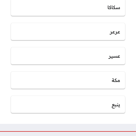
سكاكا
عرعر
عسير
مكة
ينبع