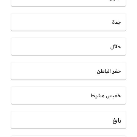
جدة
حائل
حفر الباطن
خميس مشيط
رابغ