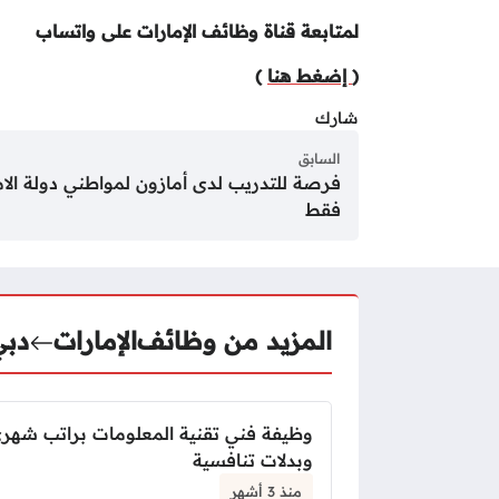
لمتابعة قناة وظائف الإمارات على واتساب
(
إضغط هنا
)
شارك
السابق
فرصة للتدريب لدى أمازون لمواطني دولة الام
فقط
المزيد من وظائف
الإمارات
دبي
وظيفة فني تقنية المعلومات براتب شه
وبدلات تنافسية
منذ 3 أشهر