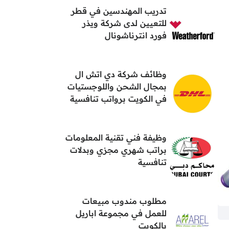
تدريب المهندسين في قطر
للتعيين لدى شركة ويذر
فورد انترناشونال
وظائف شركة دي اتش ال
بمجال الشحن واللوجستيات
في الكويت برواتب تنافسية
وظيفة فني تقنية المعلومات
براتب شهري مجزي وبدلات
تنافسية
مطلوب مندوب مبيعات
للعمل في مجموعة اباريل
بالكويت