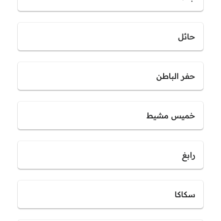
حائل
حفر الباطن
خميس مشيط
رابغ
سكاكا