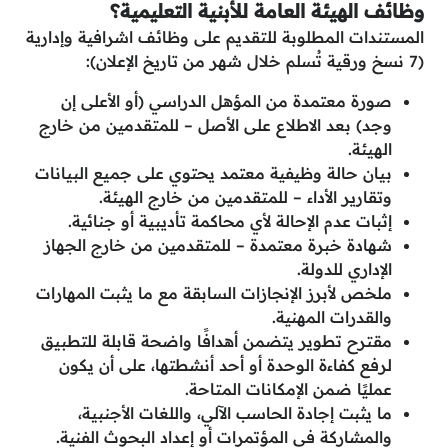
وظائف الهيئة العامة للأبنية التعليمية؟
المستندات المطلوبة للتقديم على وظائف اشرافية وإدارية
(7 نسخ ورقية تُسلم خلال شهر من تاريخ الإعلان):
صورة معتمدة من المؤهل الدراسي (أو الأعلى إن
وجد) بعد الاطلاع على الأصل – للمتقدمين من خارج
الهيئة.
بيان حالة وظيفية معتمد يحتوي على جميع البيانات
وتقارير الأداء – للمتقدمين من خارج الهيئة.
إثبات عدم الإحالة لأي محاكمة تأديبية أو جنائية.
شهادة خبرة معتمدة – للمتقدمين من خارج الجهاز
الإداري للدولة.
ملخص لأبرز الإنجازات السابقة مع ما يثبت المهارات
والقدرات المهنية.
مقترح تطوير يتضمن أهدافًا واضحة قابلة للتطبيق
لرفع كفاءة الوحدة أو أحد أنشطتها، على أن يكون
عمليًا ضمن الإمكانات المتاحة.
ما يثبت إجادة الحاسب الآلي، واللغات الأجنبية،
والمشاركة في المؤتمرات أو إعداد البحوث الفنية.