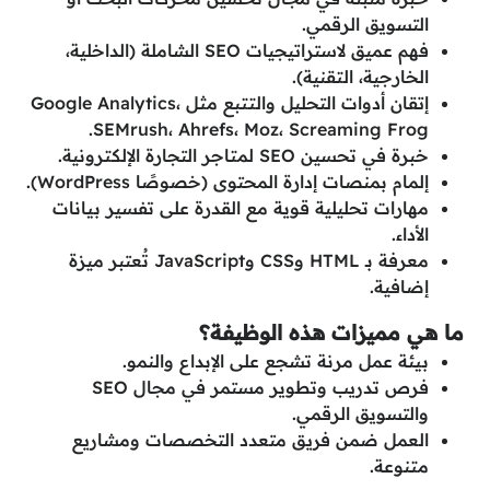
التسويق الرقمي.
فهم عميق لاستراتيجيات SEO الشاملة (الداخلية،
الخارجية، التقنية).
إتقان أدوات التحليل والتتبع مثل Google Analytics،
SEMrush، Ahrefs، Moz، Screaming Frog.
خبرة في تحسين SEO لمتاجر التجارة الإلكترونية.
إلمام بمنصات إدارة المحتوى (خصوصًا WordPress).
مهارات تحليلية قوية مع القدرة على تفسير بيانات
الأداء.
معرفة بـ HTML وCSS وJavaScript تُعتبر ميزة
إضافية.
ما هي مميزات هذه الوظيفة؟
بيئة عمل مرنة تشجع على الإبداع والنمو.
فرص تدريب وتطوير مستمر في مجال SEO
والتسويق الرقمي.
العمل ضمن فريق متعدد التخصصات ومشاريع
متنوعة.