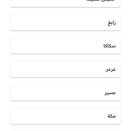
رابغ
سكاكا
عرعر
عسير
مكة