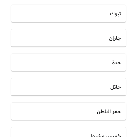
تبوك
جازان
جدة
حائل
حفر الباطن
خميس مشيط