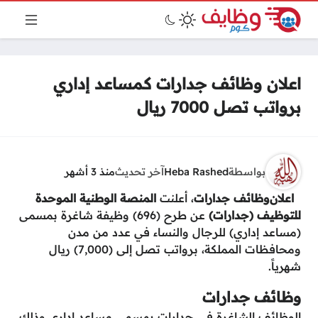
اعلان وظائف جدارات كمساعد إداري
برواتب تصل 7000 ريال
بواسطة
Heba Rashed
آخر تحديث
منذ 3 أشهر
اعلان
وظائف جدارات
، أعلنت
المنصة الوطنية الموحدة
للتوظيف (جدارات)
عن طرح (696) وظيفة شاغرة بمسمى
(مساعد إداري) للرجال والنساء في عدد من مدن
ومحافظات المملكة، برواتب تصل إلى (7,000) ريال
شهرياً.
وظائف جدارات
الوظائف الشاغرة في جدارات بمسمى مساعد اداري وذلك