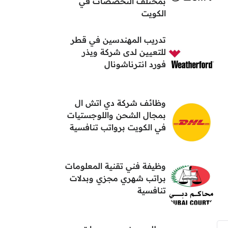
بمختلف التخصصات في
الكويت
تدريب المهندسين في قطر
للتعيين لدى شركة ويذر
فورد انترناشونال
وظائف شركة دي اتش ال
بمجال الشحن واللوجستيات
في الكويت برواتب تنافسية
وظيفة فني تقنية المعلومات
براتب شهري مجزي وبدلات
تنافسية