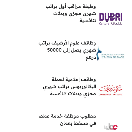
وظيفة مراقب أول براتب
شهري مجزي وبدلات
تنافسية
وظائف علوم الأرشيف براتب
شهري يصل إلى 50000
درهم
وظائف إعلامية لحملة
البكالوريوس براتب شهري
مجزي وبدلات تنافسية
مطلوب موظفة خدمة عملاء
في مسقط بعمان