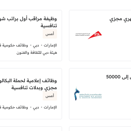
هري مجزي
وظيفة مراقب أول براتب شه
تنافسية
أمس
الإمارات
دبي
وظائف حكومية في
هيئة دبي للثقافة والفنون
وظائف علوم الأرشيف براتب شهري يصل إلى 50000
وظائف إعلامية لحملة البكا
مجزي وبدلات تنافسية
أمس
الإمارات
دبي
وظائف حكومية في