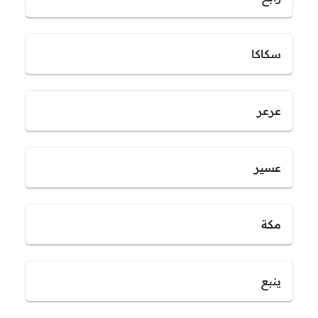
سكاكا
عرعر
عسير
مكة
ينبع