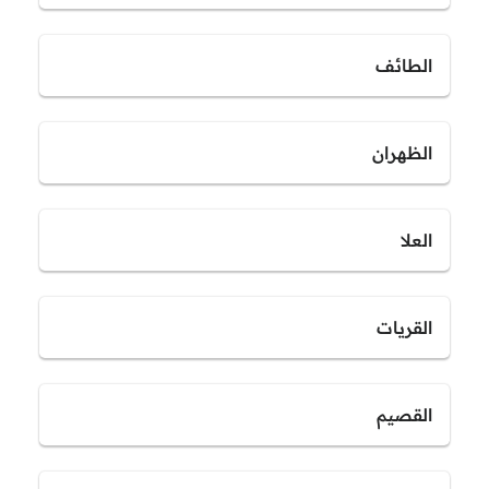
الطائف
الظهران
العلا
القريات
القصيم