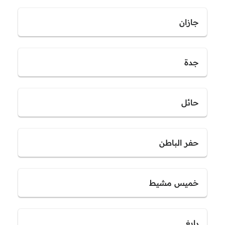
جازان
جدة
حائل
حفر الباطن
خميس مشيط
رابغ