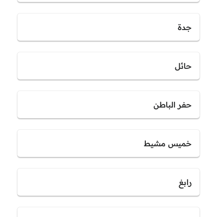
جدة
حائل
حفر الباطن
خميس مشيط
رابغ