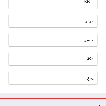
سكاكا
عرعر
عسير
مكة
ينبع