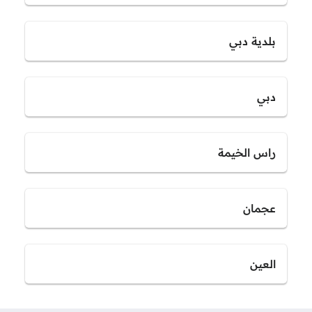
بلدية دبي
دبي
راس الخيمة
عجمان
العين