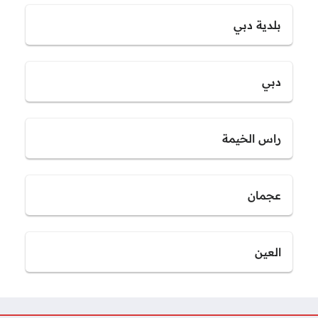
بلدية دبي
دبي
راس الخيمة
عجمان
العين