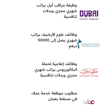
وظيفة مراقب أول براتب
شهري مجزي وبدلات
تنافسية
وظائف علوم الأرشيف براتب
شهري يصل إلى 50000
درهم
وظائف إعلامية لحملة
البكالوريوس براتب شهري
مجزي وبدلات تنافسية
مطلوب موظفة خدمة عملاء
في مسقط بعمان