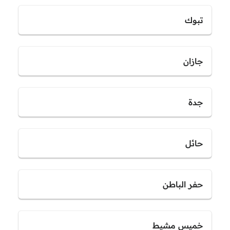
تبوك
جازان
جدة
حائل
حفر الباطن
خميس مشيط