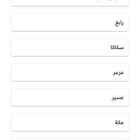
رابغ
سكاكا
عرعر
عسير
مكة