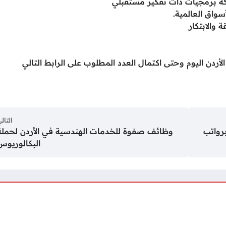
كة برمجيات ذات تفكير مستقبلي
واق العالمية.
 والابتكار
دن اليوم وحتى اكتمال العدد المطلوب على الرابط التالي
التال
mic عن بعد برواتب
وظائف صفوة للخدمات الهندسية في الأردن لحملة
البكالوريوس