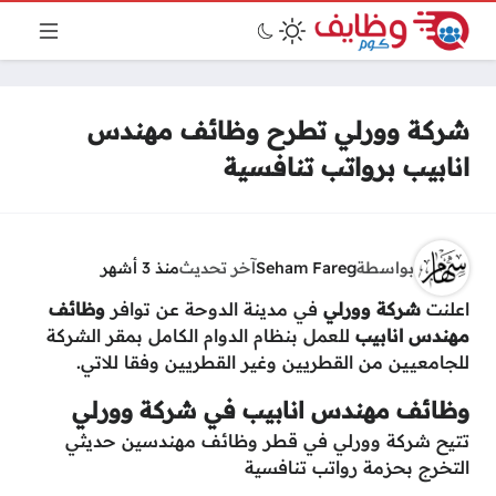
شركة وورلي تطرح وظائف مهندس
انابيب برواتب تنافسية
بواسطة
Seham Fareg
آخر تحديث
منذ 3 أشهر
اعلنت
شركة وورلي
في مدينة الدوحة عن توافر
وظائف
مهندس انابيب
للعمل بنظام الدوام الكامل بمقر الشركة
للجامعيين من القطريين وغير القطريين وفقا للاتي.
وظائف مهندس انابيب في شركة وورلي
تتيح شركة وورلي في قطر وظائف مهندسين حديثي
التخرج بحزمة رواتب تنافسية