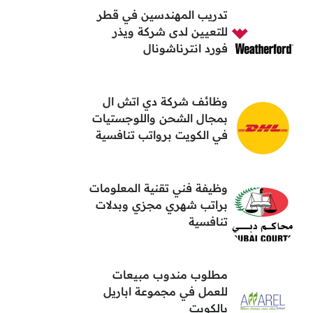
تدريب المهندسين في قطر
للتعيين لدى شركة ويذر
فورد انترناشونال
وظائف شركة دي اتش ال
بمجال الشحن واللوجستيات
في الكويت برواتب تنافسية
وظيفة فني تقنية المعلومات
براتب شهري مجزي وبدلات
تنافسية
مطلوب مندوب مبيعات
للعمل في مجموعة اباريل
بالكويت