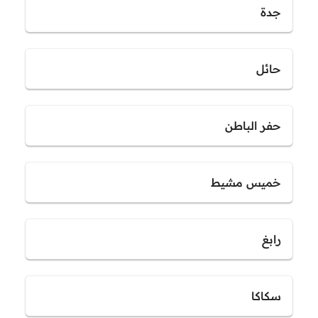
جدة
حائل
حفر الباطن
خميس مشيط
رابغ
سكاكا