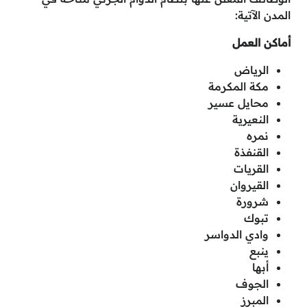
المدن الآتية:
أماكن العمل
الرياض
مكة المكرمة
محايل عسير
النعيرية
نمره
القنفذة
القريات
القيروان
شرورة
تبوك
وادي الدواسر
ينبع
أبها
الجوف
المبرز