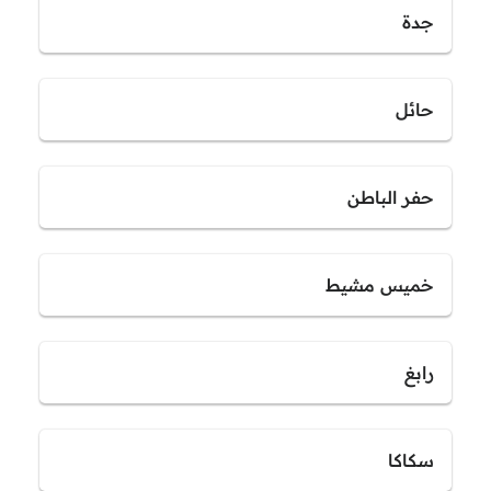
جدة
حائل
حفر الباطن
خميس مشيط
رابغ
سكاكا