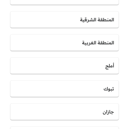
المنطقة الشرقية
المنطقة الغربية
أملج
تبوك
جازان