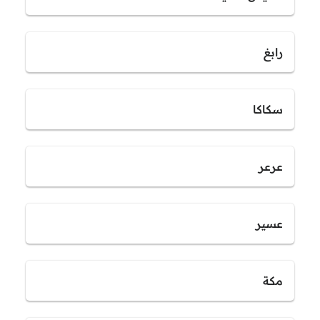
رابغ
سكاكا
عرعر
عسير
مكة