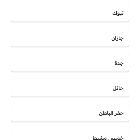
تبوك
جازان
جدة
حائل
حفر الباطن
خميس مشيط