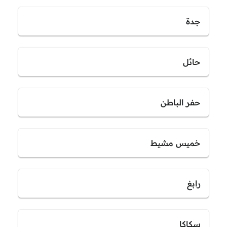
جدة
حائل
حفر الباطن
خميس مشيط
رابغ
سكاكا