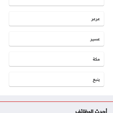
عرعر
عسير
مكة
ينبع
أحدث الوظائف