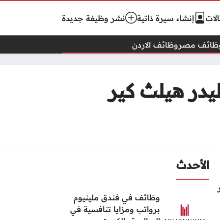
لات
إنشاء سيرة ذاتية
نشر وظيفة جديدة
ظائف مصر
وظائف الاردن
يدر هيلث كير
الأحدث
وظائف في فندق ملينيوم
برواتب ومزايا تنافسية في