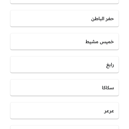
حفر الباطن
خميس مشيط
رابغ
سكاكا
عرعر