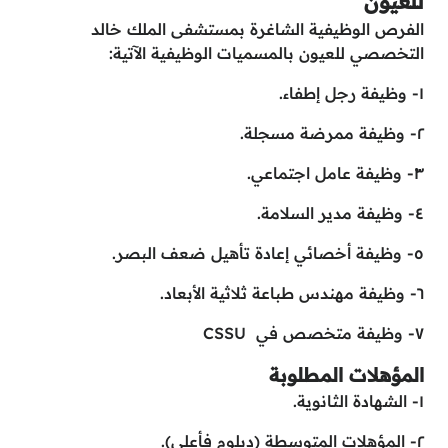
للعيون
الفرص الوظيفية الشاغرة بمستشفى الملك خالد
التخصصي للعيون بالمسميات الوظيفية الآتية:
١- وظيفة رجل إطفاء.
٢- وظيفة ممرضة مسجلة.
٣- وظيفة عامل اجتماعي.
٤- وظيفة مدير السلامة.
٥- وظيفة أخصائي إعادة تأهيل ضعف البصر.
٦- وظيفة مهندس طباعة ثلاثية الأبعاد.
٧- وظيفة متخصص في CSSU
المؤهلات المطلوبة
١- الشهادة الثانوية.
٢- المؤهلات المتوسطة (دبلوم فأعلى).