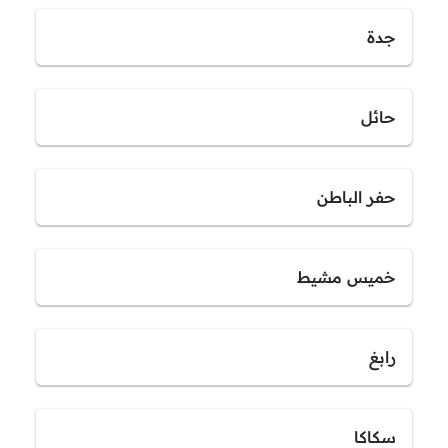
جدة
حائل
حفر الباطن
خميس مشيط
رابغ
سكاكا