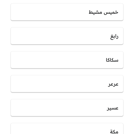
خميس مشيط
رابغ
سكاكا
عرعر
عسير
مكة