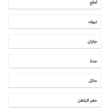
أملج
تبوك
جازان
جدة
حائل
حفر الباطن