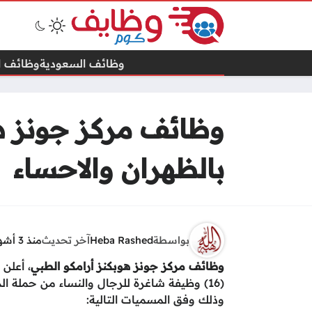
وظائف السعودية
وظائف ال
وظائف مركز جونز هو
بالظهران والاحساء
بواسطة
Heba Rashed
آخر تحديث
منذ 3 أشهر
وظائف مركز جونز
هوبكنز أرامكو الطبي
، أعلن
(16) وظيفة شاغرة للرجال والنساء من حملة ا
وذلك وفق المسميات التالية: