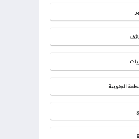
ر
ائف
يات
نطقة الجنوبية
ج