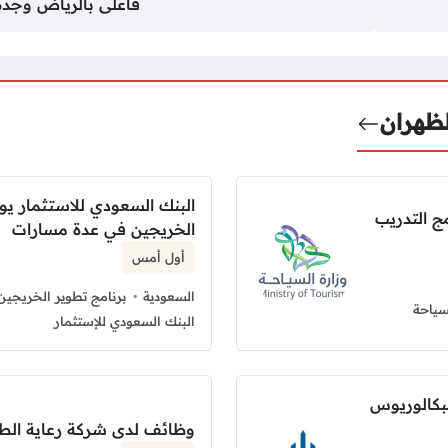
فأعلى بالرياض وجدة
لظهران
البنك السعودي للاستثمار يو
ج التدريب
الخريجين في عدة مسارات
أول أمس
السعودية
برنامج تطوير الخريجين
سياحة
البنك السعودي للإستثمار
بكالوريوس
وظائف لدى شركة رعاية الطبي