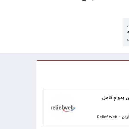
ي
ردن
Relief Web