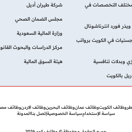
لات بمختلف التخصصات في
شركة طيران أديل
مجلس الضمان الصحي
يذر فورد انترناشونال
وزارة المالية السعودية
ستيات في الكويت برواتب
مركز الدراسات والبحوث القانون
ي وبدلات تنافسية
هيئة السوق المالية
يل بالكويت
طر
وظائف الكويت
وظائف عمان
وظائف البحرين
وظائف الاردن
وظائف مص
سياسة الإستخدام
سياسة الخصوصية
إتصل بنا
المدونة
جميع الحقوق محفوظة © وظايف كوم 2026