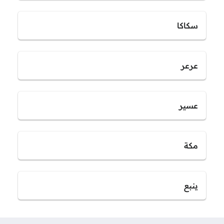
سكاكا
عرعر
عسير
مكة
ينبع