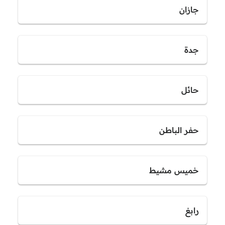
جازان
جدة
حائل
حفر الباطن
خميس مشيط
رابغ