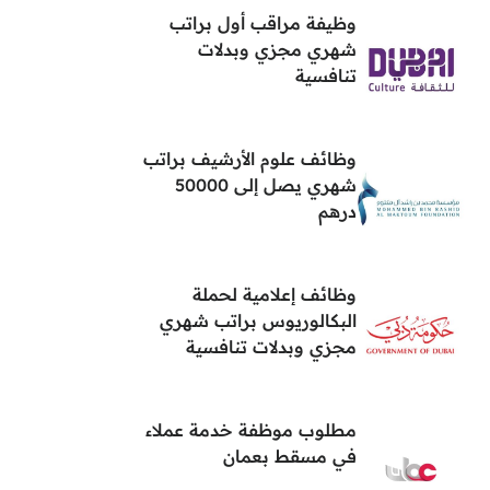
وظيفة مراقب أول براتب
شهري مجزي وبدلات
تنافسية
وظائف علوم الأرشيف براتب
شهري يصل إلى 50000
درهم
وظائف إعلامية لحملة
البكالوريوس براتب شهري
مجزي وبدلات تنافسية
مطلوب موظفة خدمة عملاء
في مسقط بعمان