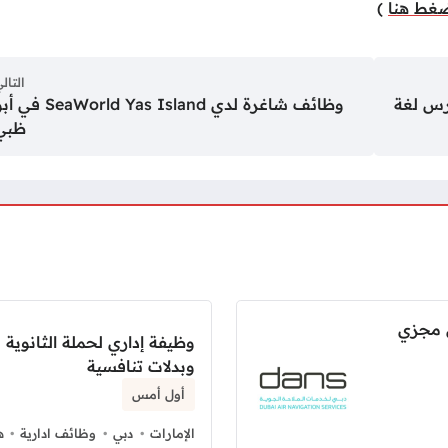
غط هنا
)
التال
رس لغة
وظائف شاغرة لدي SeaWorld Yas Island في
ظبي
 مجزي
وظيفة إداري لحملة الثانوي
وبدلات تنافسية
أول أمس
الإمارات
دبي
وظائف ادارية
ه