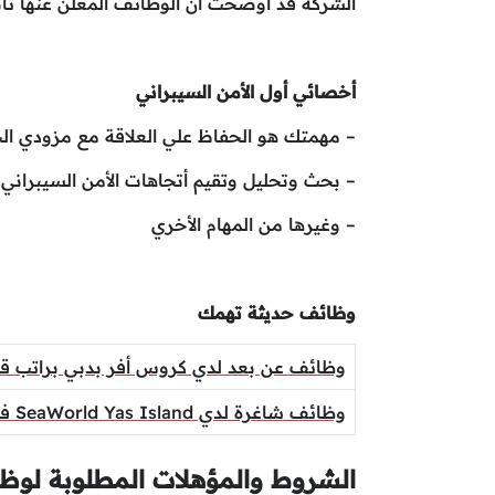
الشركة قد أوضحت أن الوظائف المعلن عنها تأ
أخصائي أول الأمن السيبراني
– مهمتك هو الحفاظ علي العلاقة مع مزودي ال
– بحث وتحليل وتقيم أتجاهات الأمن السيبراني ا
– وغيرها من المهام الأخري
وظائف حديثة تهمك
وظائف عن بعد لدي كروس أفر بدبي براتب قد يصل الي 60،000 دولا
وظائف شاغرة لدي SeaWorld Yas Island في أبو ظبي
الشروط والمؤهلات المطلوبة لوظ