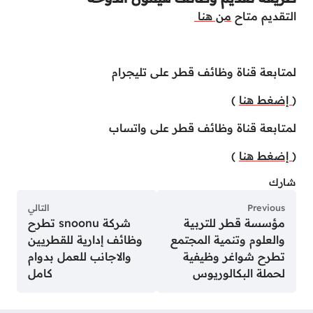
التقديم متاح
من هنا
لمتابعة قناة وظائف قطر على تليجرام
(
إضغط هنا
)
لمتابعة قناة وظائف قطر على واتساب
(
إضغط هنا
)
شارك
Previous
التالي
مؤسسة قطر للتربية
شركة snoonu تطرح
والعلوم وتنمية المجتمع
وظائف إدارية للقطريين
تطرح شواغر وظيفية
والاجانب للعمل بدوام
لحملة البكالوريوس
كامل